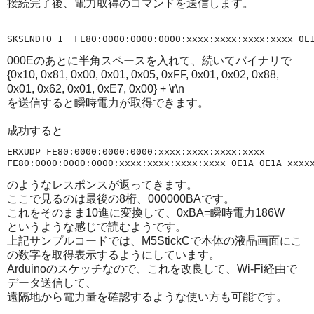
接続完了後、電力取得のコマンドを送信します。
000Eのあとに半角スペースを入れて、続いてバイナリで
{0x10, 0x81, 0x00, 0x01, 0x05, 0xFF, 0x01, 0x02, 0x88,
0x01, 0x62, 0x01, 0xE7, 0x00} + \r\n
を送信すると瞬時電力が取得できます。
成功すると
ERXUDP FE80:0000:0000:0000:xxxx:xxxx:xxxx:xxxx

のようなレスポンスが返ってきます。
ここで見るのは最後の8桁、000000BAです。
これをそのまま10進に変換して、0xBA=瞬時電力186W
というような感じで読むようです。
上記サンプルコードでは、M5StickCで本体の液晶画面にこ
の数字を取得表示するようにしています。
Arduinoのスケッチなので、これを改良して、Wi-Fi経由で
データ送信して、
遠隔地から電力量を確認するような使い方も可能です。