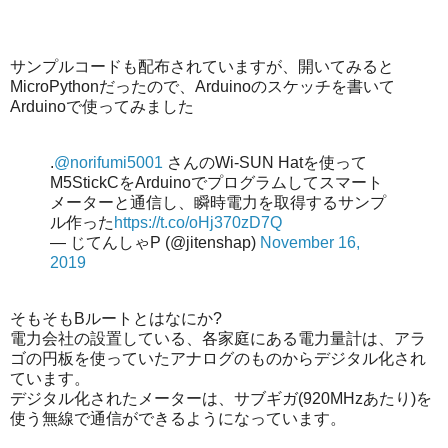
サンプルコードも配布されていますが、開いてみると
MicroPythonだったので、Arduinoのスケッチを書いて
Arduinoで使ってみました
.
@norifumi5001
さんのWi-SUN Hatを使って
M5StickCをArduinoでプログラムしてスマート
メーターと通信し、瞬時電力を取得するサンプ
ル作った
https://t.co/oHj370zD7Q
— じてんしゃP (@jitenshap)
November 16,
2019
そもそもBルートとはなにか?
電力会社の設置している、各家庭にある電力量計は、アラ
ゴの円板を使っていたアナログのものからデジタル化され
ています。
デジタル化されたメーターは、サブギガ(920MHzあたり)を
使う無線で通信ができるようになっています。