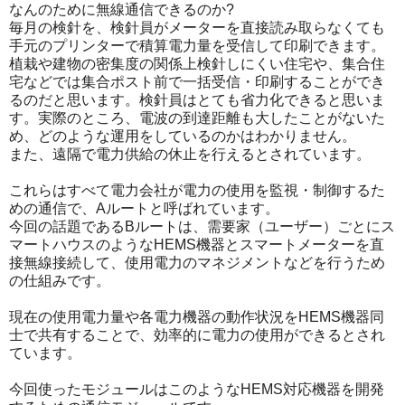
なんのために無線通信できるのか?
毎月の検針を、検針員がメーターを直接読み取らなくても
手元のプリンターで積算電力量を受信して印刷できます。
植栽や建物の密集度の関係上検針しにくい住宅や、集合住
宅などでは集合ポスト前で一括受信・印刷することができ
るのだと思います。検針員はとても省力化できると思いま
す。実際のところ、電波の到達距離も大したことがないた
め、どのような運用をしているのかはわかりません。
また、遠隔で電力供給の休止を行えるとされています。
これらはすべて電力会社が電力の使用を監視・制御するた
めの通信で、Aルートと呼ばれています。
今回の話題であるBルートは、需要家（ユーザー）ごとにス
マートハウスのようなHEMS機器とスマートメーターを直
接無線接続して、使用電力のマネジメントなどを行うため
の仕組みです。
現在の使用電力量や各電力機器の動作状況をHEMS機器同
士で共有することで、効率的に電力の使用ができるとされ
ています。
今回使ったモジュールはこのようなHEMS対応機器を開発