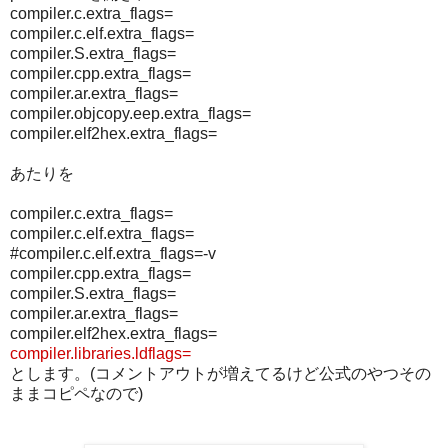
compiler.c.extra_flags=
compiler.c.elf.extra_flags=
compiler.S.extra_flags=
compiler.cpp.extra_flags=
compiler.ar.extra_flags=
compiler.objcopy.eep.extra_flags=
compiler.elf2hex.extra_flags=
あたりを
compiler.c.extra_flags=
compiler.c.elf.extra_flags=
#compiler.c.elf.extra_flags=-v
compiler.cpp.extra_flags=
compiler.S.extra_flags=
compiler.ar.extra_flags=
compiler.elf2hex.extra_flags=
compiler.libraries.ldflags=
とします。(コメントアウトが増えてるけど公式のやつその
ままコピペなので)