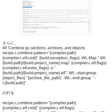
さらに、
## Combine gc-sections, archives, and objects
recipe.c.combine.pattern="{compiler.path}
{compiler.c.elf.cmd}" {build.exception_flags} -Wl,-Map "-Wl,
{build.path}/{build.project_name}.map" {compiler.c.elf.flags}
{compiler.c.elf.extra_flags} -o "
{build.path}/{build.project_name}.elf" -Wl,--start-group
{object_files} "{archive_file_path}" -Wl,--end-group "-
L{build.path}"
の行を
recipe.c.combine.pattern="{compiler.path}
{compiler.c.elf.cmd}" {compiler.c.elf.flags}