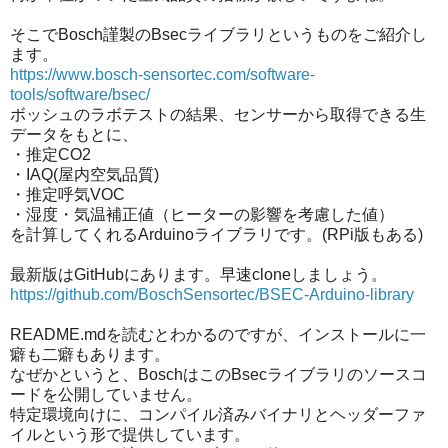
そこでBosch謹製のBsecライブラリというものをご紹介し
ます。
https://www.bosch-sensortec.com/software-
tools/software/bsec/
ボッシュのラボテストの結果、センサーから取得できる生
データをもとに、
・推定CO2
・IAQ(屋内空気品質)
・推定呼気VOC
・湿度・気温補正値（ヒーターの影響を考慮した値）
を計算してくれるArduinoライブラリです。(RPi版もある)
最新版はGitHubにあります。早速cloneしましょう。
https://github.com/BoschSensortec/BSEC-Arduino-library
README.mdを読むとわかるのですが、インストールに一
癖も二癖もあります。
なぜかというと、BoschはこのBsecライブラリのソースコ
ードを公開していません。
特定環境向けに、コンパイル済みバイナリとヘッダーファ
イルという形で提供しています。