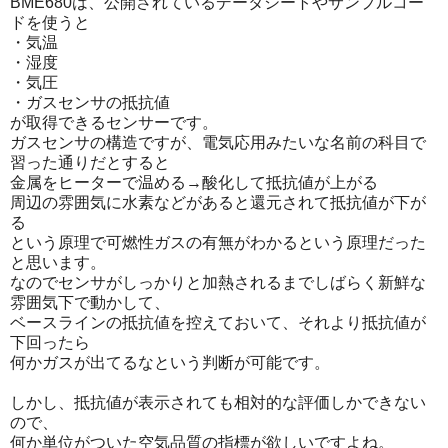
BME680は、公開されているデータシートやサンプルコー
ドを使うと
・気温
・湿度
・気圧
・ガスセンサの抵抗値
が取得できるセンサーです。
ガスセンサの構造ですが、電気応用みたいな名前の科目で
習った通りだとすると
金属をヒーターで温める→酸化して抵抗値が上がる
周辺の雰囲気に水素などがあると還元されて抵抗値が下が
る
という原理で可燃性ガスの有無がわかるという原理だった
と思います。
なのでセンサがしっかりと加熱されるまでしばらく新鮮な
雰囲気下で動かして、
ベースラインの抵抗値を控えておいて、それより抵抗値が
下回ったら
何かガスが出てるなという判断が可能です。
しかし、抵抗値が表示されても相対的な評価しかできない
ので、
何か単位がついた空気品質の指標が欲しいですよね。