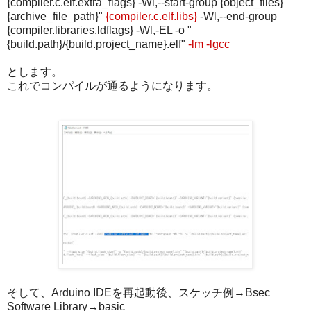
{compiler.c.elf.extra_flags} -Wl,--start-group {object_files} "
{archive_file_path}"
{compiler.c.elf.libs}
-Wl,--end-group
{compiler.libraries.ldflags} -Wl,-EL -o "
{build.path}/{build.project_name}.elf"
-lm -lgcc
とします。
これでコンパイルが通るようになります。
そして、Arduino IDEを再起動後、スケッチ例→Bsec
Software Library→basic